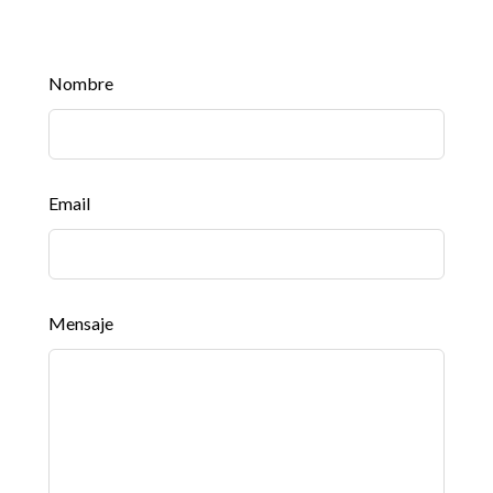
Leave
Nombre
this
field
blank
Email
Mensaje