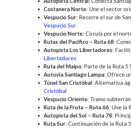
Autopista Central:
Conecta Santiago
Costanera Norte
: Une el sector or
Vespucio Sur
: Recorre el sur de Sa
Vespucio Sur
Vespucio Norte
: Circula por el nor
Rutas del Pacífico – Ruta 68
: Cone
Autopista Los Libertadores
: Facil
Libertadores
Ruta del Maipo
: Parte de la Ruta 5
Autovía Santiago Lampa
: Ofrece u
Túnel San Cristóbal
: Alternativa á
Cristóbal
Vespucio Oriente
: Tramo subterrán
Ruta de la Fruta – Ruta 66
: Une la 
Autopista del Sol – Ruta 78
: Princ
Ruta Sur
: Continuación de la Ruta 