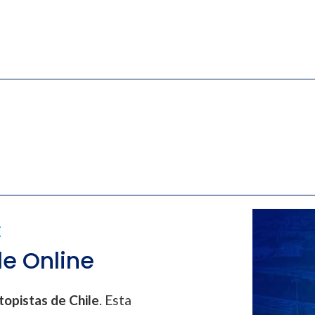
E
e Online
topistas de Chile
. Esta