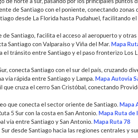
 de norte a sur, pasando por los principales puntos de
iente de Santiago con el poniente, conectando zonas c
ntiago desde La Florida hasta Pudahuel, facilitando el
te de Santiago, facilita el acceso al aeropuerto y otra
cta Santiago con Valparaíso y Viña del Mar.
Mapa Ruta
ita el tránsito entre Santiago y el paso fronterizo Los
 Sur, conecta Santiago con el sur del país, cruzando di
na vía rápida entre Santiago y Lampa.
Mapa Autovía S
gil que cruza el cerro San Cristóbal, conectando Prov
eo que conecta el sector oriente de Santiago.
Mapa A
Ruta 5 Sur con la costa en San Antonio.
Mapa Ruta de l
ipal vía entre Santiago y San Antonio.
Mapa Ruta 78
5 Sur desde Santiago hacia las regiones centrales y s