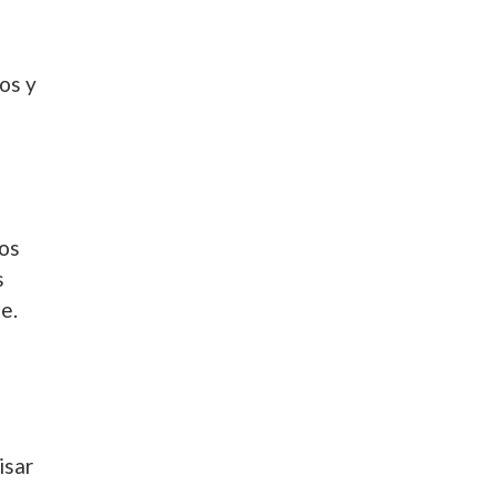
os y
tos
s
e.
isar