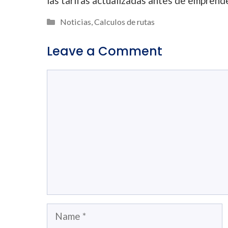
las tarifas actualizadas antes de emprende
Categories
Noticias
,
Calculos de rutas
Leave a Comment
Comment
Name