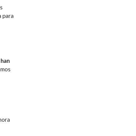
es
a para
 han
aemos
e
hora