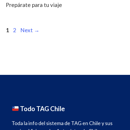
Prepárate para tu viaje
Post
Page
Page
1
2
Next
→
navigation
Todo TAG Chile
Toda la info del sistema de TAG en Chile y sus