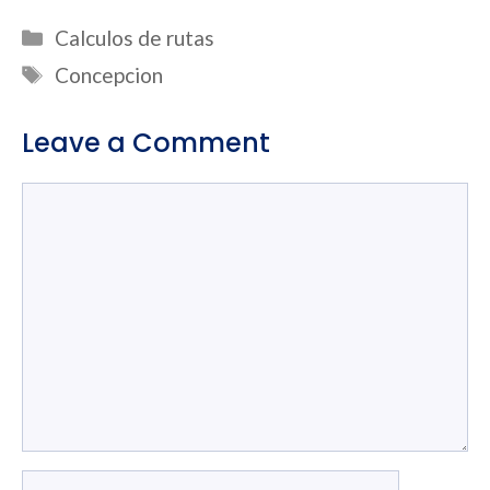
Categories
Calculos de rutas
Tags
Concepcion
Leave a Comment
Comment
Name