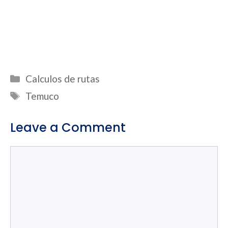
Categories
Calculos de rutas
Tags
Temuco
Leave a Comment
Comment